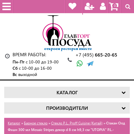
0
ВРЕМЯ РАБОТЫ:
+7 (495)
665-20-65
Пн-Пт
с 10-00 до 19-00
Сб
с 10-00 до 16-00
Вс
выходной
КАТАЛОГ
ПРОИЗВОДИТЕЛИ
Каталог
»
Барное стекло
»
Стекло P.L. Proff Cuisine (Китай)
» Стакан Олд
Фэшн 300 мл Mosaic Stripes декор d 8 см h9,3 см "UTOPIA" P.L.-