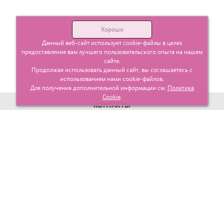
Хорошо
Данный веб-сайт использует cookie-файлы в целях
предоставления вам лучшего пользовательского опыта на нашем
сайте.
Продолжая использовать данный сайт, вы соглашаетесь с
использованием нами cookie-файлов.
Для получения дополнительной информации см.
Политика
Cookie
.
КОНТАКТЫ
г. Москва, ул. Гурьевский проезд д.25 корп.1
info@glavtorgposyda.ru
+7 (495)
665-20-65
Карта сайта
МЕНЮ
КЛИЕНТАМ
Каталог
Госзакупки
Главная
Проектирование
О компании
Политика возврата
Контакты