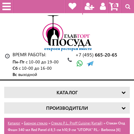
0
ВРЕМЯ РАБОТЫ:
+7 (495)
665-20-65
Пн-Пт
с 10-00 до 19-00
Сб
с 10-00 до 16-00
Вс
выходной
КАТАЛОГ
ПРОИЗВОДИТЕЛИ
Каталог
»
Барное стекло
»
Стекло P.L. Proff Cuisine (Китай)
» Стакан Олд
Фэшн 340 мл Red Panel d 8,5 см h10,9 см "UTOPIA" P.L.- Barbossa [6]