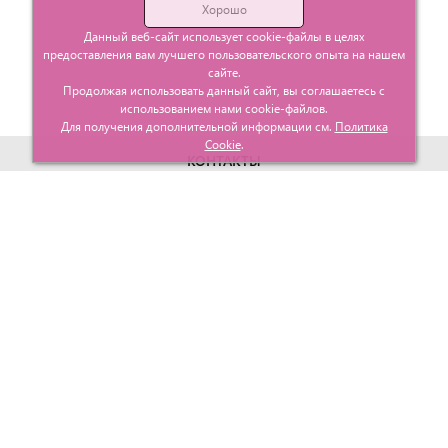
Хорошо
Данный веб-сайт использует cookie-файлы в целях
предоставления вам лучшего пользовательского опыта на нашем
сайте.
Продолжая использовать данный сайт, вы соглашаетесь с
использованием нами cookie-файлов.
Для получения дополнительной информации см.
Политика
Cookie
.
КОНТАКТЫ
г. Москва, ул. Гурьевский проезд д.25 корп.1
info@glavtorgposyda.ru
+7 (495)
665-20-65
Карта сайта
МЕНЮ
КЛИЕНТАМ
Каталог
Госзакупки
Главная
Проектирование
О компании
Политика возврата
Контакты
Доставка
Услуги