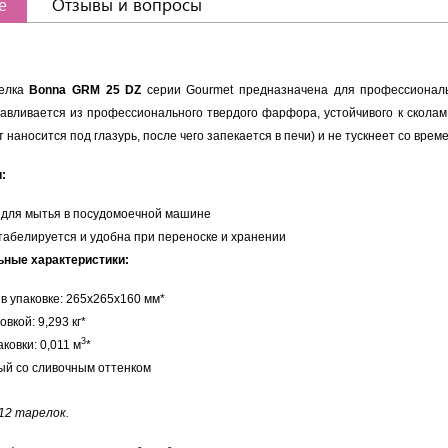
е
Отзывы и вопросы
релка
Bonna GRM 25 DZ
серии Gourmet предназначена для профессиональн
тавливается из профессионального твердого фарфора, устойчивого к сколам
т наносится под глазурь, после чего запекается в печи) и не тускнеет со врем
:
 для мытья в посудомоечной машине
абелируется и удобна при переноске и хранении
ные характеристики:
в упаковке: 265x265x160 мм*
овкой: 9,293 кг*
3
ковки: 0,011 м
*
ый со сливочным оттенком
 12 тарелок.