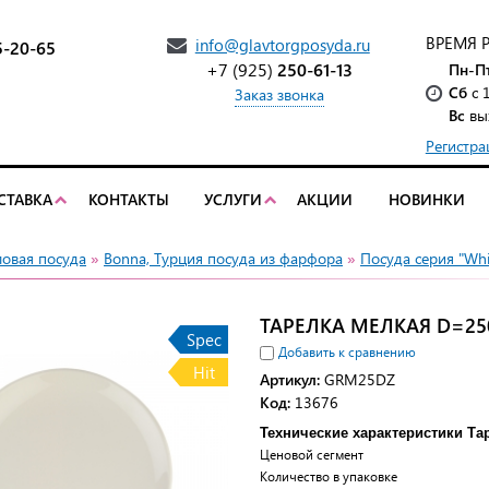
ВРЕМЯ 
info@glavtorgposyda.ru
5-20-65
+7 (925)
250-61-13
Пн-П
Сб
с 
Заказ звонка
Вс
вы
Регистра
СТАВКА
КОНТАКТЫ
УСЛУГИ
АКЦИИ
НОВИНКИ
ловая посуда
»
Bonna, Турция посуда из фарфора
»
Посуда серия "Whi
ТАРЕЛКА МЕЛКАЯ D=25
Spec
Добавить к сравнению
Hit
Артикул:
GRM25DZ
Код:
13676
Технические характеристики Та
Ценовой сегмент
Количество в упаковке