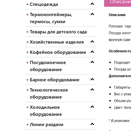
Описани
Спецодежда
Термоконтейнеры,
Описание
термосы, сумки
Плоская та
Товары для детского сада
Посуда изго
вручную (цве
Хозяйственные изделия
Кофейное оборудование
Особенности
Посудомоечное
Подходит
оборудование
Посуда шт
Дополнитель
Барное оборудование
Габариты 
Технологическое
Вес с упак
оборудование
Объем упа
Холодильное
Цвет: бел
оборудование
* В упаковке
Линии раздачи