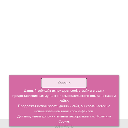
Хорошо
Данный веб-сайт использует cookie-файлы в целях
предоставления вам лучшего пользовательского опыта на нашем
сайте.
Продолжая использовать данный сайт, вы соглашаетесь с
использованием нами cookie-файлов.
Для получения дополнительной информации см.
Политика
Cookie
.
КОНТАКТЫ