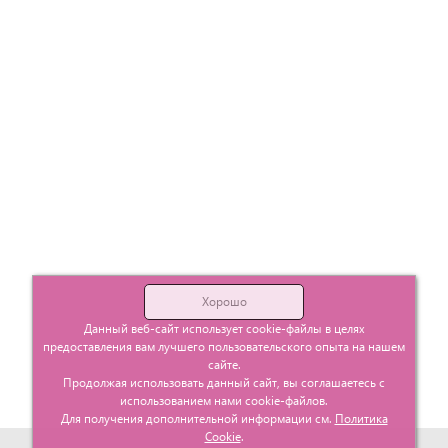
Хорошо
Данный веб-сайт использует cookie-файлы в целях
предоставления вам лучшего пользовательского опыта на нашем
сайте.
Продолжая использовать данный сайт, вы соглашаетесь с
использованием нами cookie-файлов.
Для получения дополнительной информации см.
Политика
Cookie
.