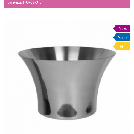
см нерж [FQ-CB-015]
New
Spec
Hit