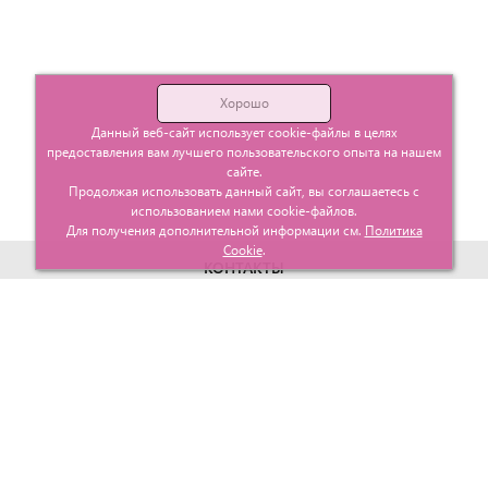
Хорошо
Данный веб-сайт использует cookie-файлы в целях
предоставления вам лучшего пользовательского опыта на нашем
сайте.
Продолжая использовать данный сайт, вы соглашаетесь с
использованием нами cookie-файлов.
Для получения дополнительной информации см.
Политика
Cookie
.
КОНТАКТЫ
г. Москва, ул. Гурьевский проезд д.25 корп.1
info@glavtorgposyda.ru
+7 (495)
665-20-65
Карта сайта
МЕНЮ
КЛИЕНТАМ
Каталог
Госзакупки
Главная
Проектирование