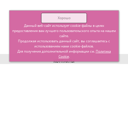
Хорошо
Данный веб-сайт использует cookie-файлы в целях
предоставления вам лучшего пользовательского опыта на нашем
сайте.
Продолжая использовать данный сайт, вы соглашаетесь с
использованием нами cookie-файлов.
Для получения дополнительной информации см.
Политика
Cookie
.
КОНТАКТЫ
г. Москва, ул. Гурьевский проезд д.25 корп.1
info@glavtorgposyda.ru
+7 (495)
665-20-65
Карта сайта
МЕНЮ
КЛИЕНТАМ
Каталог
Госзакупки
Главная
Проектирование
О компании
Политика возврата
Контакты