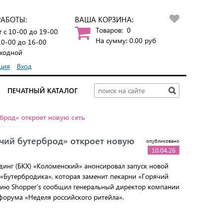
РАБОТЫ:
ВАША КОРЗИНА:
Товаров:
0
т
с 10-00 до 19-00
На сумму:
0.00
руб
10-00 до 16-00
ходной
ция
Вход
ПЕЧАТНЫЙ КАТАЛОГ
брод» откроет новую сеть
ячий бутерброд» откроет новую
опубликовано
10.04.26
динг (БКХ) «Коломенский» анонсировал запуск новой
 «Бутербродика», которая заменит пекарни «Горячий
нию Shopper’s сообщил генеральный директор компании
форума «Неделя российского ритейла».