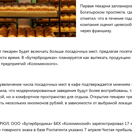
Первая пекарня запланиро
Богатырском проспекте, гд
отметил, что в течение год
компания оценит целесооб
через франшизу.
пекарен будет включать больше посадочных мест, предлагая посети
сти время. В «Бутербродиках» планируется как выпекать продукцию н
 предприятий «Коломенского».
увеличение числа посадочных мест в кафе подтверждается мнением 
тила, что модернизированные заведения будут более востребованы, т
ой, но и комфортное пространство для отдыха. Открытие пекарен тр
ть нескольких миллионов рублей, в зависимости от выбраной локации
РЮЛ, ООО «Бутербродика» БКХ «Коломенский» зарегистрировал 17 м
товарного знака в базе Роспатента указано 7 апреля.Чистая прибыль