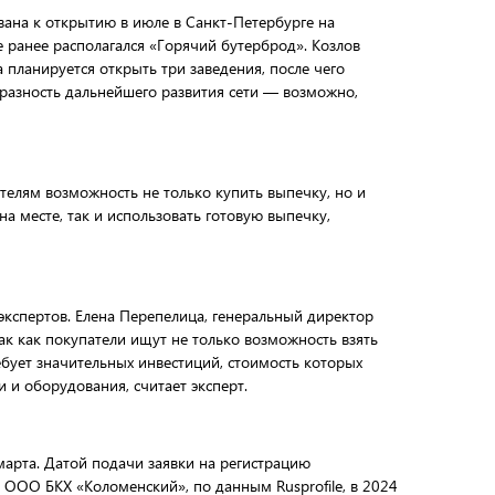
вана к открытию в июле в Санкт-Петербурге на
е ранее располагался «Горячий бутерброд». Козлов
а планируется открыть три заведения, после чего
разность дальнейшего развития сети — возможно,
телям возможность не только купить выпечку, но и
а месте, так и использовать готовую выпечку,
экспертов. Елена Перепелица, генеральный директор
ак как покупатели ищут не только возможность взять
ебует значительных инвестиций, стоимость которых
 и оборудования, считает эксперт.
арта. Датой подачи заявки на регистрацию
 ООО БКХ «Коломенский», по данным Rusprofile, в 2024