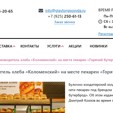
ВРЕМЯ 
info@glavtorgposyda.ru
5-20-65
+7 (925)
250-61-13
Пн-П
Сб
с 
Заказ звонка
Вс
вы
Регистра
СТАВКА
КОНТАКТЫ
УСЛУГИ
АКЦИИ
НОВИНКИ
изводитель хлеба «Коломенский» на месте пекарен «Горячий бутер
тель хлеба «Коломенский» на месте пекарен «Гор
Булочно-кондитерский хол
сети пекарен под брендом
бутерброд». Об этом изда
Дмитрий Козлов во время 