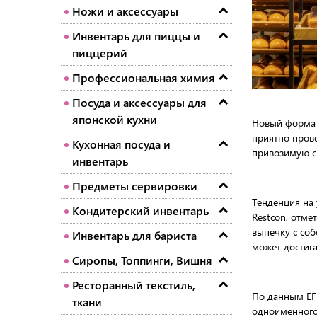
Ножи и аксессуары
Инвентарь для пиццы и
пиццерий
Профессиональная химия
Посуда и аксессуары для
японской кухни
Новый формат 
приятно прове
Кухонная посуда и
привозимую с
инвентарь
Предметы сервировки
Тенденция на 
Кондитерский инвентарь
Restcon, отме
выпечку с соб
Инвентарь для бариста
может достига
Сиропы, Топпинги, Вишня
Ресторанный текстиль,
По данным ЕГ
ткани
одноименного 