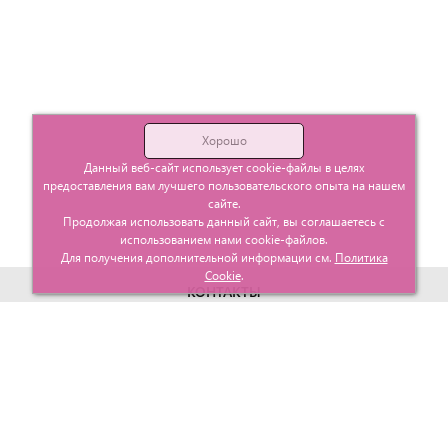
Хорошо
Данный веб-сайт использует cookie-файлы в целях
предоставления вам лучшего пользовательского опыта на нашем
сайте.
Продолжая использовать данный сайт, вы соглашаетесь с
использованием нами cookie-файлов.
Для получения дополнительной информации см.
Политика
Cookie
.
КОНТАКТЫ
г. Москва, ул. Гурьевский проезд д.25 корп.1
info@glavtorgposyda.ru
+7 (495)
665-20-65
Карта сайта
МЕНЮ
КЛИЕНТАМ