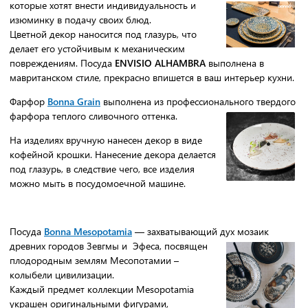
которые хотят внести индивидуальность и
изюминку в подачу своих блюд.
Цветной декор наносится под глазурь, что
делает его устойчивым к механическим
повреждениям. Посуда
ENVISIO ALHAMBRA
выполнена в
мавританском стиле, прекрасно впишется в ваш интерьер кухни.
Фарфор
Bonna Grain
выполнена из профессионального твердого
фарфора теплого сливочного оттенка.
На изделиях вручную нанесен декор в виде
кофейной крошки. Нанесение декора делается
под глазурь, в следствие чего, все изделия
можно мыть в посудомоечной машине.
Посуда
Bonna Mesopotamia
— захватывающий дух мозаик
древних городов Зевгмы и
Эфеса, посвящен
плодородным землям Месопотамии –
колыбели цивилизации.
Каждый предмет коллекции Mesopotamia
украшен оригинальными фигурами,