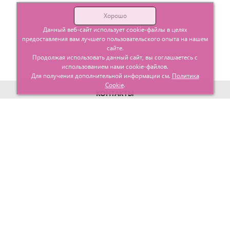
Хорошо
Данный веб-сайт использует cookie-файлы в целях
предоставления вам лучшего пользовательского опыта на нашем
сайте.
Продолжая использовать данный сайт, вы соглашаетесь с
использованием нами cookie-файлов.
Для получения дополнительной информации см.
Политика
Cookie
.
КОНТАКТЫ
г. Москва, ул. Гурьевский проезд д.25 корп.1
info@glavtorgposyda.ru
+7 (495)
665-20-65
Карта сайта
МЕНЮ
КЛИЕНТАМ
Каталог
Госзакупки
Главная
Проектирование
О компании
Политика возврата
Контакты
Доставка