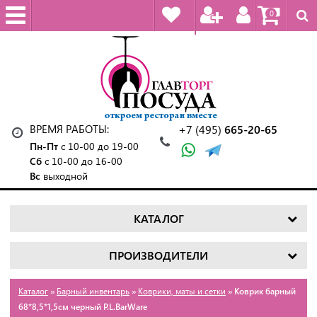
0
ВРЕМЯ РАБОТЫ:
+7 (495)
665-20-65
Пн-Пт
с 10-00 до 19-00
Сб
с 10-00 до 16-00
Вс
выходной
КАТАЛОГ
ПРОИЗВОДИТЕЛИ
Каталог
»
Барный инвентарь
»
Коврики, маты и сетки
» Коврик барный
68*8,5*1,5см черный P.L.BarWare