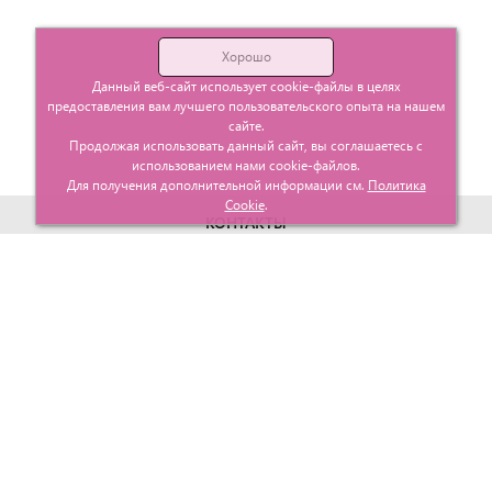
Хорошо
Данный веб-сайт использует cookie-файлы в целях
предоставления вам лучшего пользовательского опыта на нашем
сайте.
Продолжая использовать данный сайт, вы соглашаетесь с
использованием нами cookie-файлов.
Для получения дополнительной информации см.
Политика
Cookie
.
КОНТАКТЫ
г. Москва, ул. Гурьевский проезд д.25 корп.1
info@glavtorgposyda.ru
+7 (495)
665-20-65
Карта сайта
МЕНЮ
КЛИЕНТАМ
Каталог
Госзакупки
Главная
Проектирование
О компании
Политика возврата
Контакты