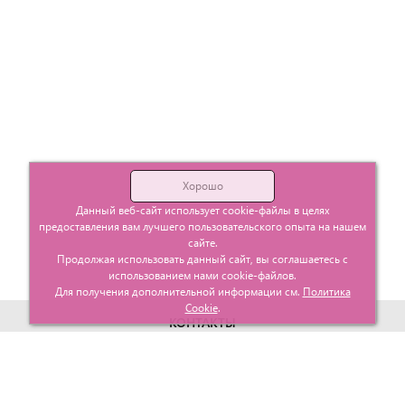
Хорошо
Данный веб-сайт использует cookie-файлы в целях
предоставления вам лучшего пользовательского опыта на нашем
сайте.
Продолжая использовать данный сайт, вы соглашаетесь с
использованием нами cookie-файлов.
Для получения дополнительной информации см.
Политика
Cookie
.
КОНТАКТЫ
г. Москва, ул. Гурьевский проезд д.25 корп.1
info@glavtorgposyda.ru
+7 (495)
665-20-65