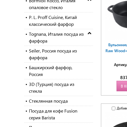
Bormioli Rocco, Италия
опаловое стекло
P. L. Proff Cuisine, Китай
классический фарфор
Tognana, Италия посуда из
фарфора
Бульонниц
Seiler, Россия посуда из
Raw Wood=P.
фарфора
Артику
Башкирский фарфор,
Россия
83
3D (Турция) посуда из
В 
стекла
Стеклянная посуда
Добав
Посуда для кофе Fusion
серия Barista