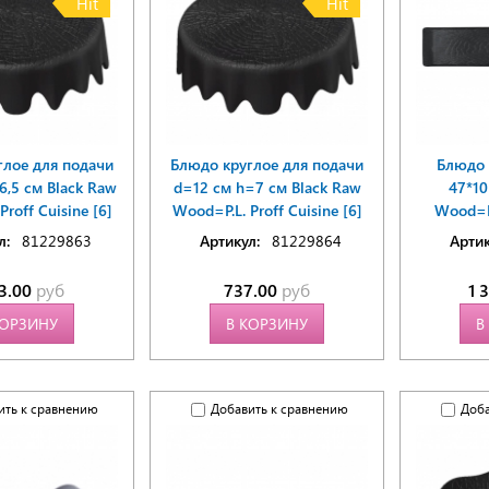
Hit
Hit
глое для подачи
Блюдо круглое для подачи
Блюдо 
6,5 см Black Raw
d=12 см h=7 см Black Raw
47*10
roff Cuisine [6]
Wood=P.L. Proff Cuisine [6]
Wood=P.
л:
81229863
Артикул:
81229864
Артик
73.00
руб
737.00
руб
1 
КОРЗИНУ
В КОРЗИНУ
В
ить к сравнению
Добавить к сравнению
Доба