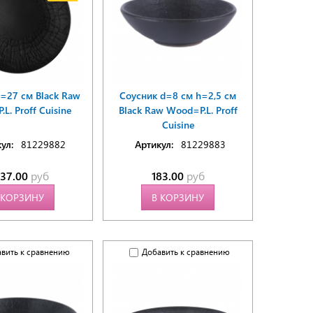
d=27 см Black Raw
Соусник d=8 см h=2,5 см
L. Proff Cuisine
Black Raw Wood=P.L. Proff
Cuisine
ул:
81229882
Артикул:
81229883
537.00
руб
183.00
руб
 КОРЗИНУ
В КОРЗИНУ
вить к сравнению
Добавить к сравнению