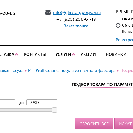
ВРЕМЯ 
info@glavtorgposyda.ru
5-20-65
+7 (925)
250-61-13
Пн-П
Сб
с 
Заказ звонка
Вс
вы
Регистра
СТАВКА
КОНТАКТЫ
УСЛУГИ
АКЦИИ
НОВИНКИ
ловая посуда
»
P.L. Proff Cuisine, посуда из цветного фарфора
» Посуда
ПОДБОР ТОВАРА ПО ПАРАМЕ
до:
СБРОСИТЬ ВСЕ
ИСКАТ