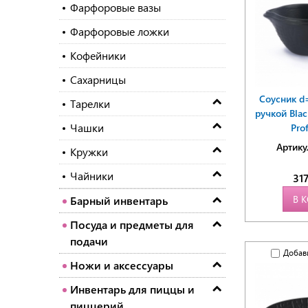
Фарфоровые вазы
Фарфоровые ложки
Кофейники
Сахарницы
Соусник d
Тарелки
ручкой Bla
Чашки
Prof
Артику
Кружки
Чайники
31
В 
Барный инвентарь
Посуда и предметы для
подачи
Добав
Ножи и аксессуары
Инвентарь для пиццы и
пиццерий