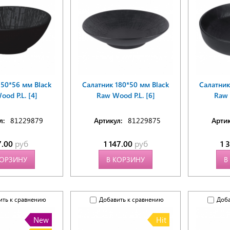
150*56 мм Black
Салатник 180*50 мм Black
Салатник
od P.L. [4]
Raw Wood P.L. [6]
Raw 
л:
81229879
Артикул:
81229875
Артик
7.00
руб
1 147.00
руб
1 
КОРЗИНУ
В КОРЗИНУ
В
ить к сравнению
Добавить к сравнению
Доба
New
Hit