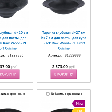
глубокая d=20 см
Тарелка глубокая d=27 см
м для пасты, для
h=7 см для пасты, для супа
ck Raw Wood=P.L.
Black Raw Wood=P.L. Proff
off Cuisine
Cuisine
ул:
81229886
Артикул:
81229888
837.00
руб
2 573.00
руб
 КОРЗИНУ
В КОРЗИНУ
вить к сравнению
Добавить к сравнению
New
Hit