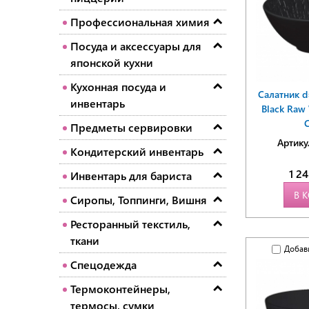
Профессиональная химия
Посуда и аксессуары для
японской кухни
Кухонная посуда и
Салатник d
инвентарь
Black Raw 
C
Предметы сервировки
Артику
Кондитерский инвентарь
1 2
Инвентарь для бариста
В 
Сиропы, Топпинги, Вишня
Ресторанный текстиль,
ткани
Добав
Спецодежда
Термоконтейнеры,
термосы, сумки