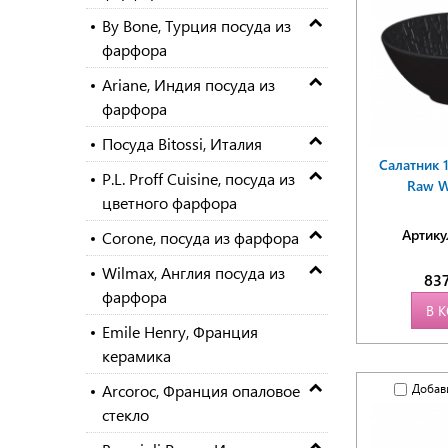
By Bone, Турция посуда из
фарфора
Ariane, Индия посуда из
фарфора
Посуда Bitossi, Италия
Салатник 
P.L. Proff Cuisine, посуда из
Raw Wo
цветного фарфора
Артику
Corone, посуда из фарфора
Wilmax, Англия посуда из
83
фарфора
В 
Emile Henry, Франция
керамика
Arcoroc, Франция опаловое
Добав
стекло