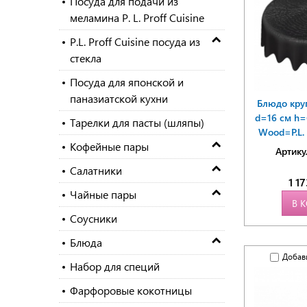
Посуда для подачи из
меламина P. L. Proff Cuisine
P.L. Proff Cuisine посуда из
стекла
Посуда для японской и
паназиатской кухни
Блюдо кру
d=16 см h=
Тарелки для пасты (шляпы)
Wood=P.L. P
Кофейные пары
Артику
Салатники
1 1
Чайные пары
В 
Соусники
Блюда
Добав
Набор для специй
Фарфоровые кокотницы