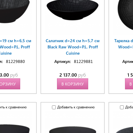
=19 см h=6,5 см
Салатник d=24 см h=5,7 см
Тарелка 
Wood=P.L. Proff
Black Raw Wood=P.L. Proff
Wood=P.
uisine
Cuisine
л:
81229880
Артикул:
81229881
Артик
43.00
руб
2 137.00
руб
1 
КОРЗИНУ
В КОРЗИНУ
В
ить к сравнению
Добавить к сравнению
Доба