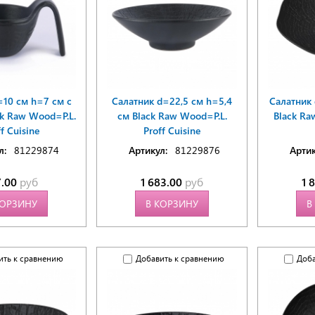
=10 см h=7 см с
Салатник d=22,5 см h=5,4
Салатник
ck Raw Wood=P.L.
см Black Raw Wood=P.L.
Black Ra
f Cuisine
Proff Cuisine
л:
81229874
Артикул:
81229876
Артик
7.00
руб
1 683.00
руб
1 
КОРЗИНУ
В КОРЗИНУ
В
ить к сравнению
Добавить к сравнению
Доба