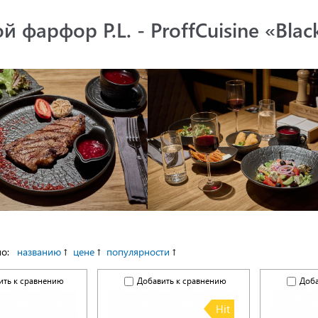
й фарфор P.L. - ProffCuisine «Bl
по:
названию
цене
популярности
ить к сравнению
Добавить к сравнению
Доба
Hit