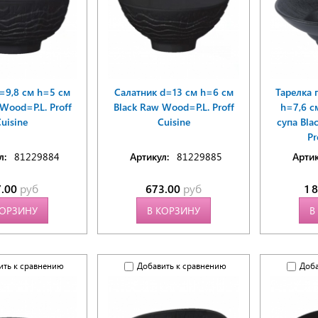
=9,8 см h=5 см
Салатник d=13 см h=6 см
Тарелка 
Wood=P.L. Proff
Black Raw Wood=P.L. Proff
h=7,6 с
uisine
Cuisine
супа Bla
Pr
л:
81229884
Артикул:
81229885
Артик
7.00
руб
673.00
руб
1 
КОРЗИНУ
В КОРЗИНУ
В
ить к сравнению
Добавить к сравнению
Доба