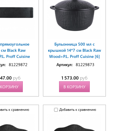
прямоугольное
Бульонница 500 мл с
 см Black Raw
крышкой 14*7 см Black Raw
L. Proff Cuisine
Wood=P.L. Proff Cuisine [6]
ул:
81229872
Артикул:
81229873
347.00
руб
1 573.00
руб
 КОРЗИНУ
В КОРЗИНУ
вить к сравнению
Добавить к сравнению