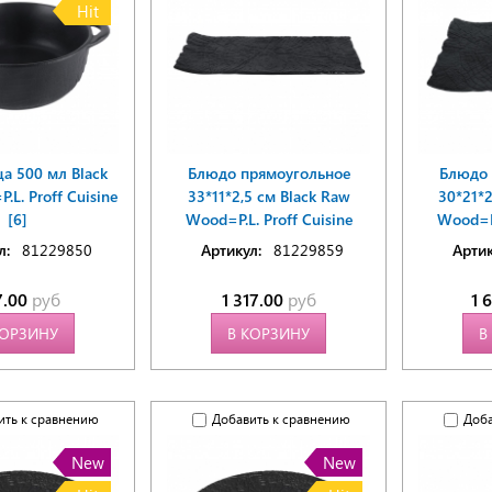
Hit
а 500 мл Black
Блюдо прямоугольное
Блюдо 
L. Proff Cuisine
33*11*2,5 см Black Raw
30*21*2
[6]
Wood=P.L. Proff Cuisine
Wood=P.
л:
81229850
Артикул:
81229859
Артик
7.00
руб
1 317.00
руб
1 
КОРЗИНУ
В КОРЗИНУ
В
ить к сравнению
Добавить к сравнению
Доба
New
New