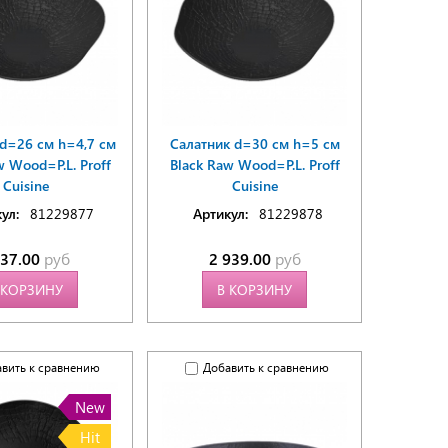
 d=26 см h=4,7 см
Салатник d=30 см h=5 см
w Wood=P.L. Proff
Black Raw Wood=P.L. Proff
Cuisine
Cuisine
ул:
81229877
Артикул:
81229878
837.00
руб
2 939.00
руб
 КОРЗИНУ
В КОРЗИНУ
вить к сравнению
Добавить к сравнению
New
Hit