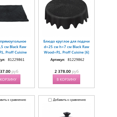
прямоугольное
Блюдо круглое для подачи
,5 см Black Raw
d=25 см h=7 см Black Raw
L. Proff Cuisine
Wood=P.L. Proff Cuisine [6]
ул:
81229861
Артикул:
81229862
637.00
руб
2 378.00
руб
 КОРЗИНУ
В КОРЗИНУ
вить к сравнению
Добавить к сравнению