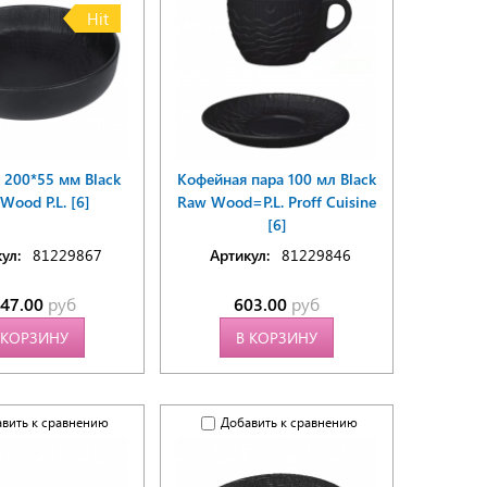
Hit
 200*55 мм Black
Кофейная пара 100 мл Black
Wood P.L. [6]
Raw Wood=P.L. Proff Cuisine
[6]
ул:
81229867
Артикул:
81229846
347.00
руб
603.00
руб
 КОРЗИНУ
В КОРЗИНУ
вить к сравнению
Добавить к сравнению