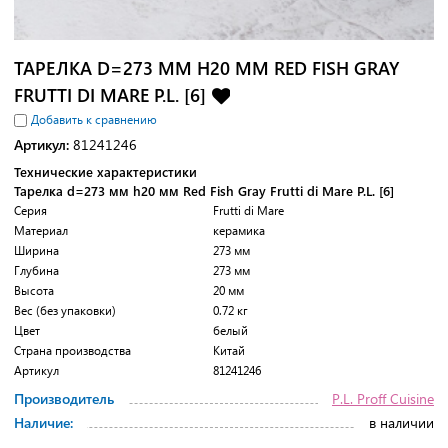
ТАРЕЛКА D=273 ММ H20 ММ RED FISH GRAY
FRUTTI DI MARE P.L. [6]
Добавить к сравнению
Артикул:
81241246
Технические характеристики
Тарелка d=273 мм h20 мм Red Fish Gray Frutti di Mare P.L. [6]
Серия
Frutti di Mare
Материал
керамика
Ширина
273 мм
Глубина
273 мм
Высота
20 мм
Вес (без упаковки)
0.72 кг
Цвет
белый
Страна производства
Китай
Артикул
81241246
Производитель
P.L. Proff Cuisine
Наличие:
в наличии