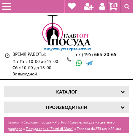
0
ВРЕМЯ РАБОТЫ:
+7 (495)
665-20-65
Пн-Пт
с 10-00 до 19-00
Сб
с 10-00 до 16-00
Вс
выходной
КАТАЛОГ
ПРОИЗВОДИТЕЛИ
Каталог
»
Столовая посуда
»
P.L. Proff Cuisine, посуда из цветного
фарфора
»
Посуда серия "Frutti di Mare"
» Тарелка d=273 мм h20 мм