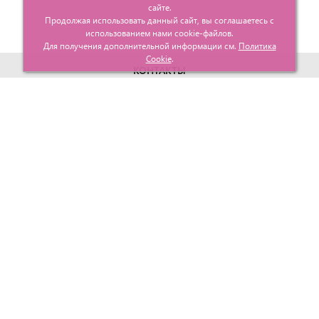
сайте.
Продолжая использовать данный сайт, вы соглашаетесь с
использованием нами cookie-файлов.
Для получения дополнительной информации см.
Политика
Cookie
.
КОНТАКТЫ
г. Москва, ул. Гурьевский проезд д.25 корп.1
info@glavtorgposyda.ru
+7 (495)
665-20-65
Карта сайта
МЕНЮ
КЛИЕНТАМ
Каталог
Госзакупки
Главная
Проектирование
О компании
Политика возврата
Контакты
Доставка
Услуги