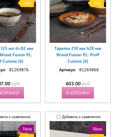
Hit
Hit
 125 мл d=82 мм
Тарелка 210 мм h28 мм
Wood Fusion P.L.
Wood Fusion P.L. Proff
f Cuisine [6]
Cuisine [6]
ул:
81269876
Артикул:
81269868
17.00
руб
603.00
руб
 КОРЗИНУ
В КОРЗИНУ
вить к сравнению
Добавить к сравнению
New
New