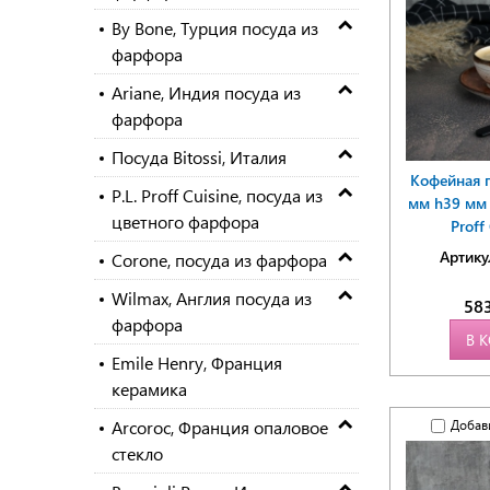
By Bone, Турция посуда из
фарфора
Ariane, Индия посуда из
фарфора
Посуда Bitossi, Италия
Кофейная 
P.L. Proff Cuisine, посуда из
мм h39 мм 
цветного фарфора
Proff
Артику
Corone, посуда из фарфора
Wilmax, Англия посуда из
58
фарфора
В 
Emile Henry, Франция
керамика
Arcoroc, Франция опаловое
Добав
стекло