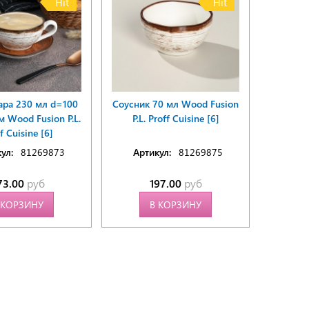
Hit
Hit
ара 230 мл d=100
Соусник 70 мл Wood Fusion
 Wood Fusion P.L.
P.L. Proff Cuisine [6]
f Cuisine [6]
ул:
81269873
Артикул:
81269875
73.00
руб
197.00
руб
 КОРЗИНУ
В КОРЗИНУ