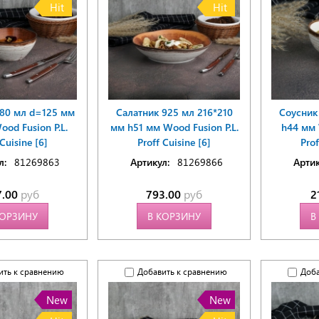
Hit
Hit
380 мл d=125 мм
Салатник 925 мл 216*210
Соусник
od Fusion P.L.
мм h51 мм Wood Fusion P.L.
h44 мм 
 Cuisine [6]
Proff Cuisine [6]
Prof
л:
81269863
Артикул:
81269866
Артик
7.00
руб
793.00
руб
2
КОРЗИНУ
В КОРЗИНУ
В
ить к сравнению
Добавить к сравнению
Доба
New
New