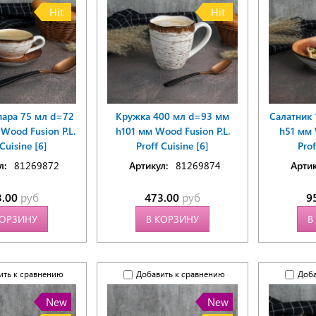
Hit
Hit
пара 75 мл d=72
Кружка 400 мл d=93 мм
Салатник 
Wood Fusion P.L.
h101 мм Wood Fusion P.L.
h51 мм 
 Cuisine [6]
Proff Cuisine [6]
Prof
л:
81269872
Артикул:
81269874
Артик
3.00
руб
473.00
руб
9
КОРЗИНУ
В КОРЗИНУ
В
ить к сравнению
Добавить к сравнению
Доба
New
New