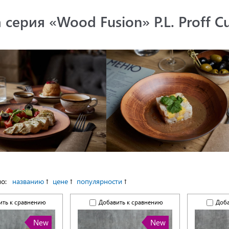
 серия «Wood Fusion» P.L. Proff Cu
по:
названию
цене
популярности
ить к сравнению
Добавить к сравнению
Доба
New
New