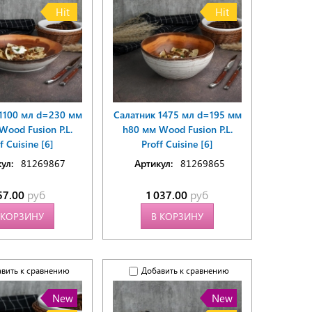
Hit
Hit
1100 мл d=230 мм
Салатник 1475 мл d=195 мм
Wood Fusion P.L.
h80 мм Wood Fusion P.L.
f Cuisine [6]
Proff Cuisine [6]
ул:
81269867
Артикул:
81269865
57.00
руб
1 037.00
руб
 КОРЗИНУ
В КОРЗИНУ
вить к сравнению
Добавить к сравнению
New
New