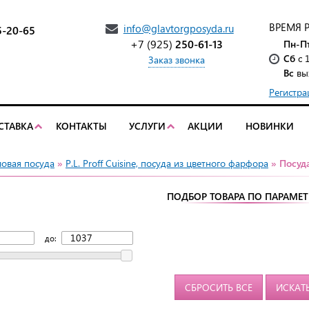
ВРЕМЯ 
info@glavtorgposyda.ru
5-20-65
+7 (925)
250-61-13
Пн-П
Сб
с 
Заказ звонка
Вс
вы
Регистра
СТАВКА
КОНТАКТЫ
УСЛУГИ
АКЦИИ
НОВИНКИ
ловая посуда
»
P.L. Proff Cuisine, посуда из цветного фарфора
» Посуда
ПОДБОР ТОВАРА ПО ПАРАМЕ
до:
СБРОСИТЬ ВСЕ
ИСКАТ