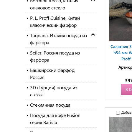
Bormioli Rocco, Италия
опаловое стекло
P. L. Proff Cuisine, Китай
классический фарфор
Tognana, Италия посуда из
фарфора
Салатник 
Seiler, Россия посуда из
h54 мм Wo
Proff
фарфора
Артику
Башкирский фарфор,
Россия
39
3D (Турция) посуда из
В 
стекла
Стеклянная посуда
Добав
Посуда для кофе Fusion
серия Barista