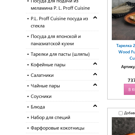
Посуда для подачи из
меламина P. L. Proff Cuisine
P.L. Proff Cuisine посуда из
стекла
Посуда для японской и
паназиатской кухни
Тарелка 
Wood Fus
Тарелки для пасты (шляпы)
Cu
Кофейные пары
Артику
Салатники
73
Чайные пары
В 
Соусники
Блюда
Добав
Набор для специй
Фарфоровые кокотницы