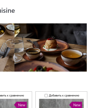
isine
вить к сравнению
Добавить к сравнению
New
New