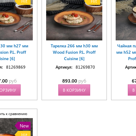
Hit
Hit
230 мм h27 мм
Тарелка 266 мм h30 мм
Чайная п
ion P.L. Proff
Wood Fusion P.L. Proff
мм h52 мм
isine [6]
Cuisine [6]
Prof
л:
81269869
Артикул:
81269870
Артик
7.00
руб
893.00
руб
6
КОРЗИНУ
В КОРЗИНУ
В
ить к сравнению
New
Hit