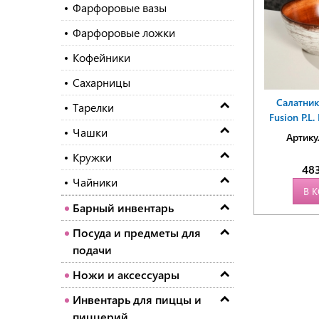
Фарфоровые вазы
Фарфоровые ложки
Кофейники
Сахарницы
Салатни
Тарелки
Fusion P.L.
Чашки
Артику
Кружки
48
Чайники
В 
Барный инвентарь
Посуда и предметы для
подачи
Ножи и аксессуары
Инвентарь для пиццы и
пиццерий