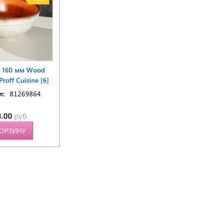
к 160 мм Wood
 Proff Cuisine [6]
л:
81269864
3.00
руб
КОРЗИНУ