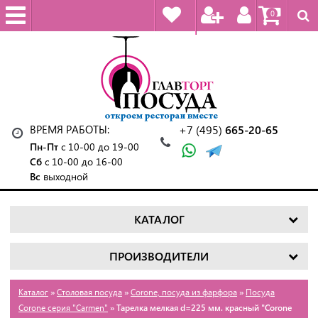
0
ВРЕМЯ РАБОТЫ:
+7 (495)
665-20-65
Пн-Пт
с 10-00 до 19-00
Сб
с 10-00 до 16-00
Вс
выходной
КАТАЛОГ
ПРОИЗВОДИТЕЛИ
Каталог
»
Столовая посуда
»
Corone, посуда из фарфора
»
Посуда
Corone серия "Сarmen"
» Тарелка мелкая d=225 мм. красный "Corone