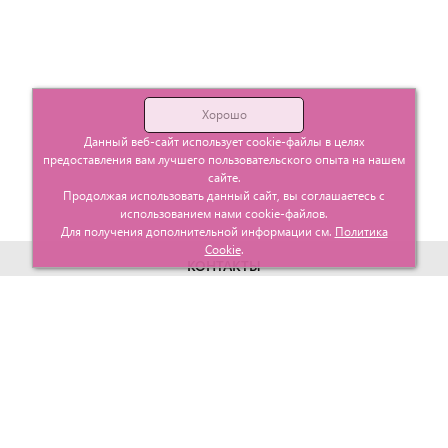
Хорошо
Данный веб-сайт использует cookie-файлы в целях
предоставления вам лучшего пользовательского опыта на нашем
сайте.
Продолжая использовать данный сайт, вы соглашаетесь с
использованием нами cookie-файлов.
Для получения дополнительной информации см.
Политика
Cookie
.
КОНТАКТЫ
г. Москва, ул. Гурьевский проезд д.25 корп.1
info@glavtorgposyda.ru
+7 (495)
665-20-65
Карта сайта
МЕНЮ
КЛИЕНТАМ
Каталог
Госзакупки