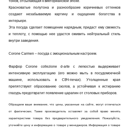
тонов, отсылающая к викторианской эпохе.
Красноватые полутона и разнообразие коричневых оттенков
создают незабываемую картину и ощущение богатства в
интерьере.
Эта посуда сделает помещение нарядным, придаст ему свежесть
и теплоту, с помощью нее удастся оживить нейтральный стиль
внутри заведения.
Corone Сarmen – посуда с эмоциональным настроем.
Фарфор Corone collezione d-arte с легкостью выдерживает
интенсивную эксплуатацию (его можно мыть в посудомоечной
машине, использовать в СВЧ-печах). Утолщенные края
препятствуют образованию сколов, а устойчивая к истиранию
глазурь предотвратит появление царапин от столовых приборов.
Обращаем ваше внимание, что цены, указанные на сайте, могут отличаться
от фактических. Также производитель оставляет за собой право менять
характеристики товара без предварительного уведомления. Пожалуйста,
уточняйте цену и информацию о товаре у менеджеров. Информация о товаре