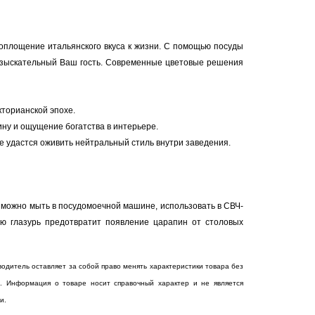
Воплощение итальянского вкуса к жизни. С помощью посуды
 взыскательный Ваш гость. Современные цветовые решения
кторианской эпохе.
ну и ощущение богатства в интерьере.
е удастся оживить нейтральный стиль внутри заведения.
о можно мыть в посудомоечной машине, использовать в СВЧ-
ию глазурь предотвратит появление царапин от столовых
водитель оставляет за собой право менять характеристики товара без
. Информация о товаре носит справочный характер и не является
и.