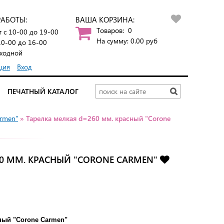
РАБОТЫ:
ВАША КОРЗИНА:
Товаров:
0
т
с 10-00 до 19-00
На сумму:
0.00
руб
10-00 до 16-00
ходной
ция
Вход
ПЕЧАТНЫЙ КАТАЛОГ
armen"
» Тарелка мелкая d=260 мм. красный "Corone
0 ММ. КРАСНЫЙ "CORONE CARMEN"
ный "Corone Carmen"