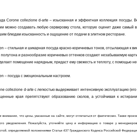
да Corone collezione d-arte – изысканная и эффектная коллекция посуды. 
ции можно создавать любую сервировку стола, которую оценит даже самый
шим блюдам изысканность и ощущение от подачи в элитном ресторане.
n – стильная и шикарная посуда красно-коричневых тонов, отсылающая к ви
 полутона и разнообразие коричневых оттенков создают незабываемую карти
делает помещение нарядным, придаст ему свежесть и теплоту, с помощью не
en – посуда с эмоциональным настроем.
e collezione d-arte с легкостью выдерживает интенсивную эксплуатацию (ег
лщенные края препятствуют образованию сколов, а устойчивая к истиран
внимание, что цены, указанные на сайте, могут отличаться от фактических. Также произ
ого уведомления. Пожалуйста, уточняйте цену и информацию о товаре у менеджеров
ртой, определяемой положениями Статьи 437 Гражданского Кодекса Российской Федераци