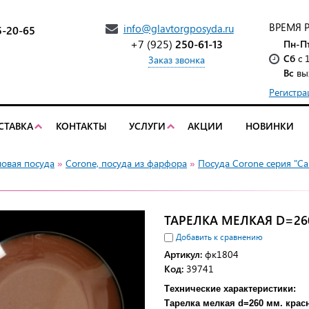
ВРЕМЯ 
info@glavtorgposyda.ru
5-20-65
+7 (925)
250-61-13
Пн-П
Сб
с 
Заказ звонка
Вс
вы
Регистра
СТАВКА
КОНТАКТЫ
УСЛУГИ
АКЦИИ
НОВИНКИ
ловая посуда
»
Corone, посуда из фарфора
»
Посуда Corone серия "С
ТАРЕЛКА МЕЛКАЯ D=26
Добавить к сравнению
Артикул:
фк1804
Код:
39741
Tехнические характеристики:
Тарелка мелкая d=260 мм. крас