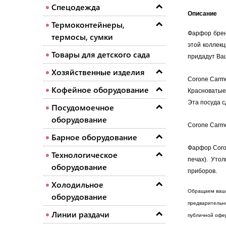
Спецодежда
Описание
Термоконтейнеры,
Фарфор брен
термосы, сумки
этой коллек
Товары для детского сада
придадут Ва
Хозяйственные изделия
Corone Сarme
Кофейное оборудование
Красноватые
Эта посуда с
Посудомоечное
оборудование
Corone Сarm
Барное оборудование
Фарфор Coron
Технологическое
печах). Уто
оборудование
приборов.
Холодильное
Обращаем ваше 
оборудование
предварительн
Линии раздачи
публичной офе