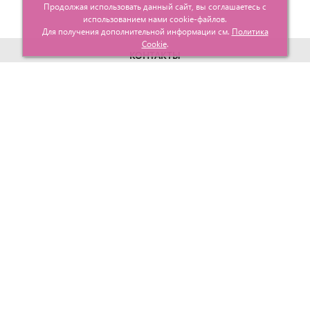
Продолжая использовать данный сайт, вы соглашаетесь с
использованием нами cookie-файлов.
Для получения дополнительной информации см.
Политика
Cookie
.
КОНТАКТЫ
г. Москва, ул. Гурьевский проезд д.25 корп.1
info@glavtorgposyda.ru
+7 (495)
665-20-65
Карта сайта
МЕНЮ
КЛИЕНТАМ
Каталог
Госзакупки
Главная
Проектирование
О компании
Политика возврата
Контакты
Доставка
Услуги