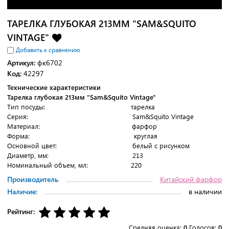
ТАРЕЛКА ГЛУБОКАЯ 213ММ "SAM&SQUITO
VINTAGE"
Добавить к сравнению
Артикул:
фк6702
Код:
42297
Технические характеристики
Тарелка глубокая 213мм "Sam&Squito Vintage"
Тип посуды:
тарелка
Серия:
Sam&Squito Vintage
Материал:
фарфор
Форма:
круглая
Основной цвет:
белый с рисунком
Диаметр, мм:
213
Номинальный объем, мл:
220
Производитель
Китайский фарфор
Наличие:
в наличии
Рейтинг:
Средняя оценка:
0
Голосов:
0