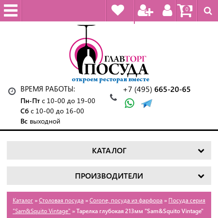
0
ВРЕМЯ РАБОТЫ:
+7 (495)
665-20-65
Пн-Пт
с 10-00 до 19-00
Сб
с 10-00 до 16-00
Вс
выходной
КАТАЛОГ
ПРОИЗВОДИТЕЛИ
Каталог
»
Столовая посуда
»
Corone, посуда из фарфора
»
Посуда серия
"Sam&Squito Vintage"
» Тарелка глубокая 213мм "Sam&Squito Vintage"