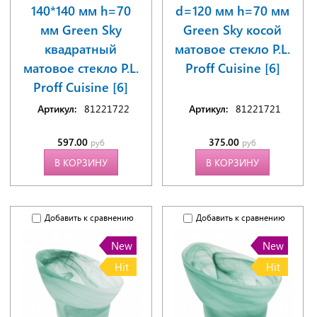
140*140 мм h=70
d=120 мм h=70 мм
мм Green Sky
Green Sky косой
квадратный
матовое стекло P.L.
матовое стекло P.L.
Proff Cuisine [6]
Proff Cuisine [6]
Артикул:
81221722
Артикул:
81221721
597.00
375.00
руб
руб
В КОРЗИНУ
В КОРЗИНУ
Добавить к сравнению
Добавить к сравнению
New
New
Hit
Hit