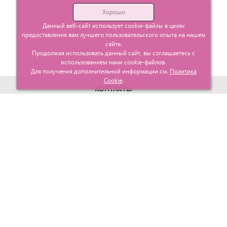
Хорошо
Данный веб-сайт использует cookie-файлы в целях
предоставления вам лучшего пользовательского опыта на нашем
сайте.
Продолжая использовать данный сайт, вы соглашаетесь с
использованием нами cookie-файлов.
Для получения дополнительной информации см.
Политика
Cookie
.
КОНТАКТЫ
г. Москва, ул. Гурьевский проезд д.25 корп.1
info@glavtorgposyda.ru
+7 (495)
665-20-65
Карта сайта
МЕНЮ
КЛИЕНТАМ
Каталог
Госзакупки
Главная
Проектирование
О компании
Политика возврата
Контакты
Доставка