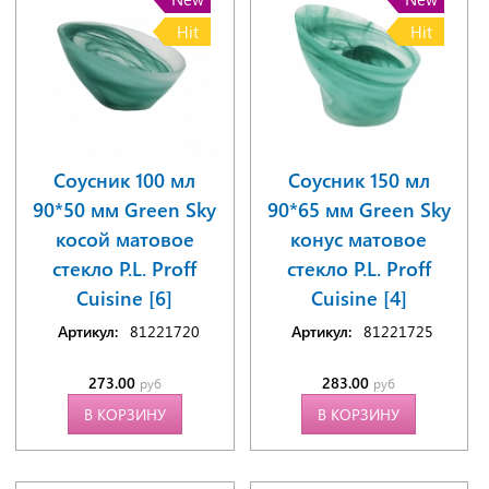
Hit
Hit
Соусник 100 мл
Соусник 150 мл
90*50 мм Green Sky
90*65 мм Green Sky
косой матовое
конус матовое
стекло P.L. Proff
стекло P.L. Proff
Cuisine [6]
Cuisine [4]
Артикул:
81221720
Артикул:
81221725
273.00
283.00
руб
руб
В КОРЗИНУ
В КОРЗИНУ