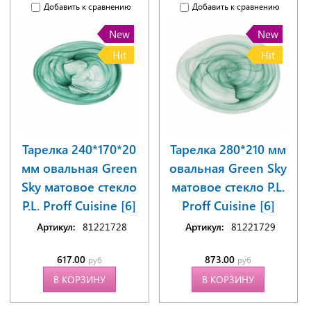
Добавить к сравнению
Добавить к сравнению
New
New
Hit
Hit
Тарелка 240*170*20
Тарелка 280*210 мм
мм овальная Green
овальная Green Sky
Sky матовое стекло
матовое стекло P.L.
P.L. Proff Cuisine [6]
Proff Cuisine [6]
Артикул:
81221728
Артикул:
81221729
617.00
873.00
руб
руб
В КОРЗИНУ
В КОРЗИНУ