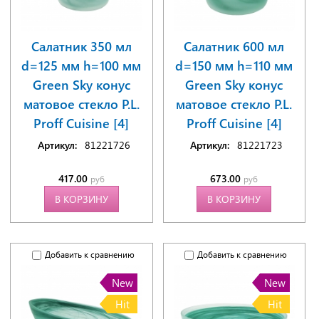
Салатник 350 мл
Салатник 600 мл
d=125 мм h=100 мм
d=150 мм h=110 мм
Green Sky конус
Green Sky конус
матовое стекло P.L.
матовое стекло P.L.
Proff Cuisine [4]
Proff Cuisine [4]
Артикул:
81221726
Артикул:
81221723
417.00
673.00
руб
руб
В КОРЗИНУ
В КОРЗИНУ
Добавить к сравнению
Добавить к сравнению
New
New
Hit
Hit