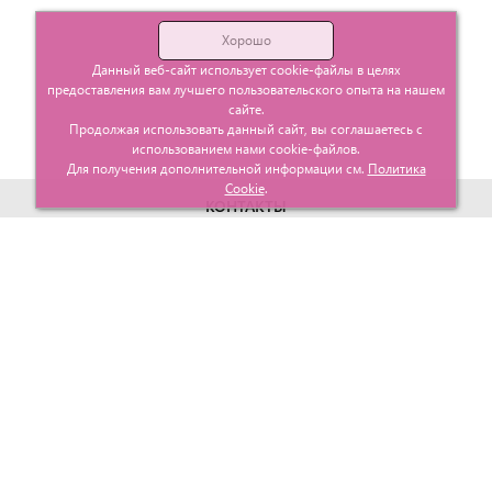
Хорошо
Данный веб-сайт использует cookie-файлы в целях
предоставления вам лучшего пользовательского опыта на нашем
сайте.
Продолжая использовать данный сайт, вы соглашаетесь с
использованием нами cookie-файлов.
Для получения дополнительной информации см.
Политика
Cookie
.
КОНТАКТЫ
г. Москва, ул. Гурьевский проезд д.25 корп.1
info@glavtorgposyda.ru
+7 (495)
665-20-65
Карта сайта
МЕНЮ
КЛИЕНТАМ
Каталог
Госзакупки
Главная
Проектирование
О компании
Политика возврата
Контакты
Доставка