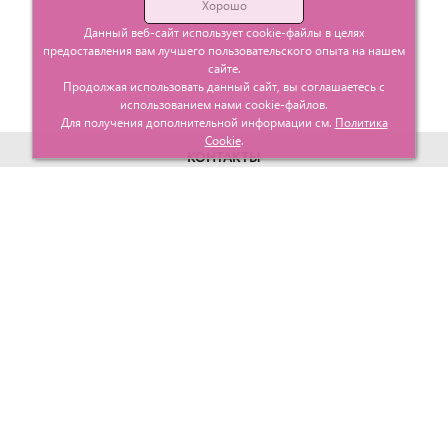
Хорошо
Данный веб-сайт использует cookie-файлы в целях
предоставления вам лучшего пользовательского опыта на нашем
сайте.
Продолжая использовать данный сайт, вы соглашаетесь с
использованием нами cookie-файлов.
Для получения дополнительной информации см.
Политика
Cookie
.
КОНТАКТЫ
г. Москва, ул. Гурьевский проезд д.25 корп.1
info@glavtorgposyda.ru
+7 (495)
665-20-65
Карта сайта
МЕНЮ
КЛИЕНТАМ
Каталог
Госзакупки
Главная
Проектирование
О компании
Политика возврата
Контакты
Доставка
Услуги