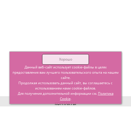
Хорошо
Данный веб-сайт использует cookie-файлы в целях
предоставления вам лучшего пользовательского опыта на нашем
сайте.
Продолжая использовать данный сайт, вы соглашаетесь с
использованием нами cookie-файлов.
Для получения дополнительной информации см.
Политика
Cookie
.
КОНТАКТЫ
г. Москва, ул. Гурьевский проезд д.25 корп.1
info@glavtorgposyda.ru
+7 (495)
665-20-65