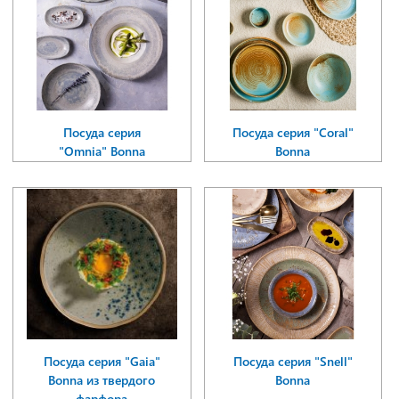
Посуда серия
Посуда серия "Coral"
"Omnia" Bonna
Bonna
Посуда серия "Gaia"
Посуда серия "Snell"
Bonna из твердого
Bonna
фарфора