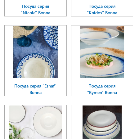
Посуда серия
Посуда серия
"Nicole" Bonna
"Knidos" Bonna
Посуда серия "Esnaf"
Посуда серия
Bonna
"Kymen" Bonna