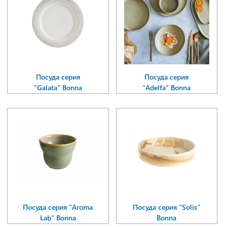
Посуда серия
Посуда серия
"Galata" Bonna
"Adelfa" Bonna
Посуда серия "Aroma
Посуда серия "Solis"
Lab" Bonna
Bonna