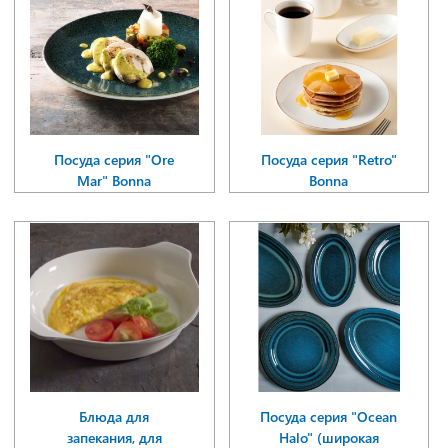
Посуда серия "Ore
Посуда серия "Retro"
Mar" Bonna
Bonna
Блюда для
Посуда серия "Ocean
запекания, для
Halo" (широкая