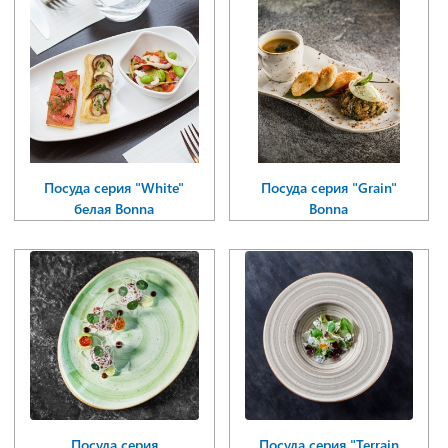
Посуда серия "White"
Посуда серия "Grain"
белая Bonna
Bonna
Посуда серия
Посуда серия "Terrain