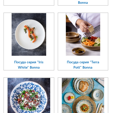
Bonna
Посуда серия "Iris
Посуда серия "Terra
White" Bonna
Pott" Bonna