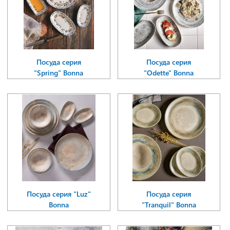
Посуда серия
Посуда серия
"Spring" Bonna
"Odette" Bonna
Посуда серия "Luz"
Посуда серия
Bonna
"Tranquil" Bonna