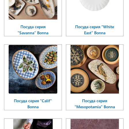
Посуда серия
Посуда серия "White
"Savanna" Bonna
East" Bonna
Посуда серия "Calif"
Посуда серия
Bonna
"Mesopotamia" Bonna