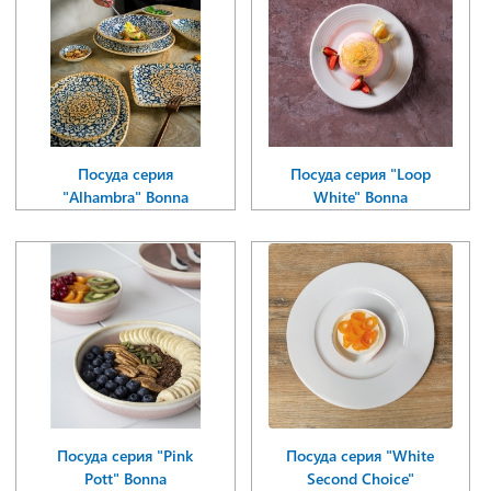
Посуда серия
Посуда серия "Loop
"Alhambra" Bonna
White" Bonna
Посуда серия "Pink
Посуда серия "White
Pott" Bonna
Second Choice"