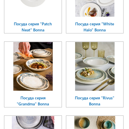
Посуда серия "Patch
Посуда серия "White
Neat" Bonna
Halo" Bonna
Посуда серия
Посуда серия "Rivus"
"Grandma" Bonna
Bonna