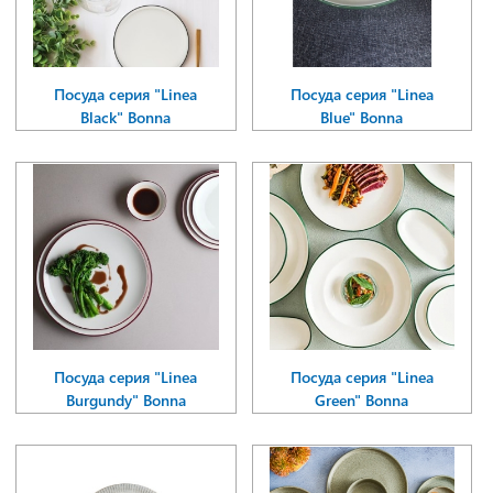
Посуда серия "Linea
Посуда серия "Linea
Black" Bonna
Blue" Bonna
Посуда серия "Linea
Посуда серия "Linea
Burgundy" Bonna
Green" Bonna