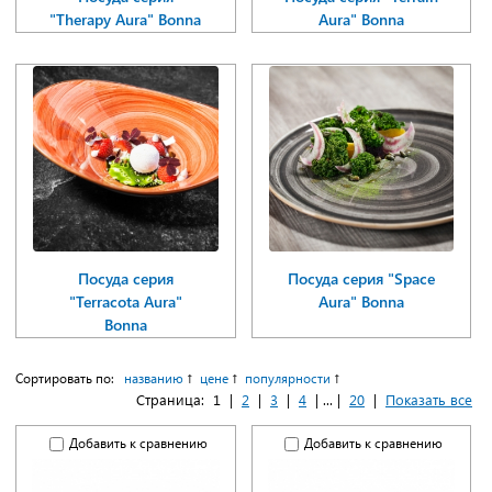
"Therapy Aura" Bonna
Aura" Bonna
Посуда серия
Посуда серия "Space
"Terracota Aura"
Aura" Bonna
Bonna
Сортировать по:
названию
цене
популярности
Страница:
1
|
2
|
3
|
4
| ... |
20
|
Показать все
Добавить к сравнению
Добавить к сравнению