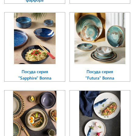
Посуда серия
Посуда серия
"Sapphire" Bonna
"Futura" Bonna