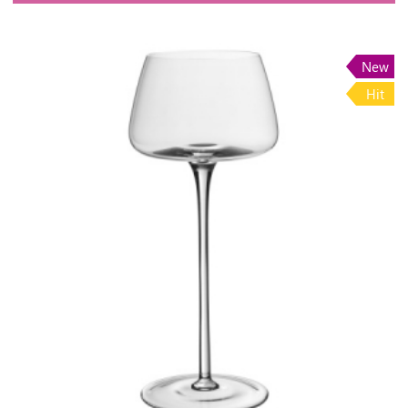
New
Hit