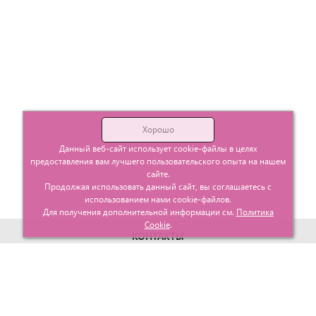
Хорошо
Данный веб-сайт использует cookie-файлы в целях
предоставления вам лучшего пользовательского опыта на нашем
сайте.
Продолжая использовать данный сайт, вы соглашаетесь с
использованием нами cookie-файлов.
Для получения дополнительной информации см.
Политика
Cookie
.
КОНТАКТЫ
г. Москва, ул. Гурьевский проезд д.25 корп.1
info@glavtorgposyda.ru
+7 (495)
665-20-65
Карта сайта