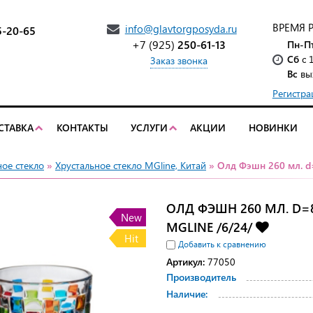
ВРЕМЯ 
info@glavtorgposyda.ru
5-20-65
+7 (925)
250-61-13
Пн-П
Сб
с 
Заказ звонка
Вс
вы
Регистра
СТАВКА
КОНТАКТЫ
УСЛУГИ
АКЦИИ
НОВИНКИ
ое стекло
»
Хрустальное стекло MGline, Китай
» Олд Фэшн 260 мл. d
ОЛД ФЭШН 260 МЛ. D=
New
MGLINE /6/24/
Hit
Добавить к сравнению
Артикул:
77050
Производитель
Наличие: