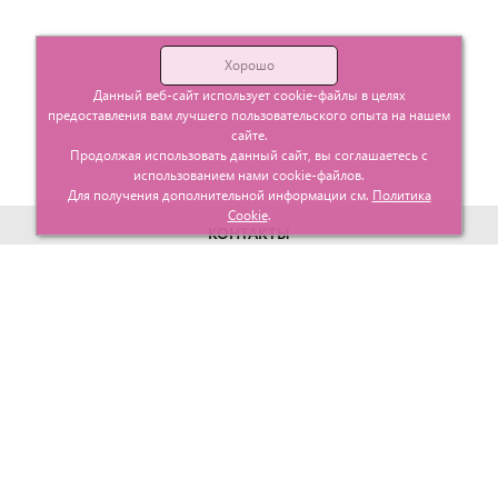
Хорошо
Данный веб-сайт использует cookie-файлы в целях
предоставления вам лучшего пользовательского опыта на нашем
сайте.
Продолжая использовать данный сайт, вы соглашаетесь с
использованием нами cookie-файлов.
Для получения дополнительной информации см.
Политика
Cookie
.
КОНТАКТЫ
г. Москва, ул. Гурьевский проезд д.25 корп.1
info@glavtorgposyda.ru
+7 (495)
665-20-65
Карта сайта
МЕНЮ
КЛИЕНТАМ
Каталог
Госзакупки
Главная
Проектирование
О компании
Политика возврата
Контакты