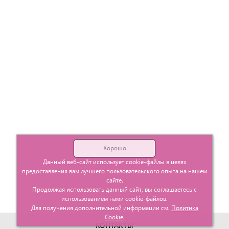
Хорошо
Данный веб-сайт использует cookie-файлы в целях
предоставления вам лучшего пользовательского опыта на нашем
сайте.
Продолжая использовать данный сайт, вы соглашаетесь с
использованием нами cookie-файлов.
Для получения дополнительной информации см.
Политика
Cookie
.
КОНТАКТЫ