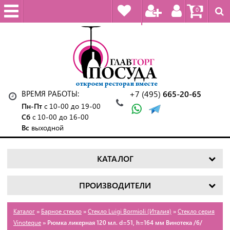
0
ВРЕМЯ РАБОТЫ:
+7 (495)
665-20-65
Пн-Пт
с 10-00 до 19-00
Сб
с 10-00 до 16-00
Вс
выходной
КАТАЛОГ
ПРОИЗВОДИТЕЛИ
Каталог
»
Барное стекло
»
Стекло Luigi Bormioli (Италия)
»
Стекло серия
Vinoteque
» Рюмка ликерная 120 мл. d=51, h=164 мм Винотека /6/