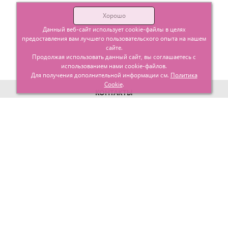
Хорошо
Данный веб-сайт использует cookie-файлы в целях
предоставления вам лучшего пользовательского опыта на нашем
сайте.
Продолжая использовать данный сайт, вы соглашаетесь с
использованием нами cookie-файлов.
Для получения дополнительной информации см.
Политика
Cookie
.
КОНТАКТЫ
г. Москва, ул. Гурьевский проезд д.25 корп.1
info@glavtorgposyda.ru
+7 (495)
665-20-65
Карта сайта
МЕНЮ
КЛИЕНТАМ
Каталог
Госзакупки
Главная
Проектирование
О компании
Политика возврата
Контакты
Доставка