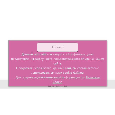
Хорошо
Данный веб-сайт использует cookie-файлы в целях
предоставления вам лучшего пользовательского опыта на нашем
сайте.
Продолжая использовать данный сайт, вы соглашаетесь с
использованием нами cookie-файлов.
Для получения дополнительной информации см.
Политика
Cookie
.
КОНТАКТЫ
г. Москва, ул. Гурьевский проезд д.25 корп.1
info@glavtorgposyda.ru
+7 (495)
665-20-65
Карта сайта