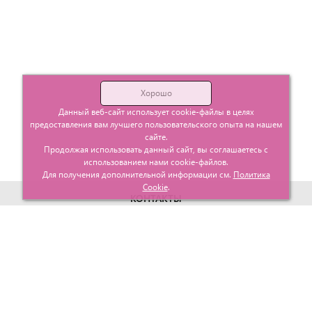
Хорошо
Данный веб-сайт использует cookie-файлы в целях
предоставления вам лучшего пользовательского опыта на нашем
сайте.
Продолжая использовать данный сайт, вы соглашаетесь с
использованием нами cookie-файлов.
Для получения дополнительной информации см.
Политика
Cookie
.
КОНТАКТЫ
г. Москва, ул. Гурьевский проезд д.25 корп.1
info@glavtorgposyda.ru
+7 (495)
665-20-65
Карта сайта
МЕНЮ
КЛИЕНТАМ
Каталог
Госзакупки