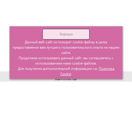
Хорошо
Данный веб-сайт использует cookie-файлы в целях
предоставления вам лучшего пользовательского опыта на нашем
сайте.
Продолжая использовать данный сайт, вы соглашаетесь с
использованием нами cookie-файлов.
Для получения дополнительной информации см.
Политика
Cookie
.
КОНТАКТЫ
г. Москва, ул. Гурьевский проезд д.25 корп.1
info@glavtorgposyda.ru
+7 (495)
665-20-65
Карта сайта
МЕНЮ
КЛИЕНТАМ
Каталог
Госзакупки