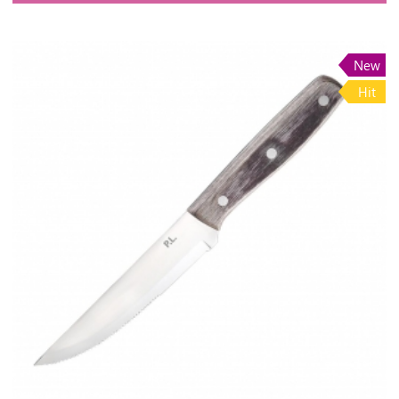
New
Hit