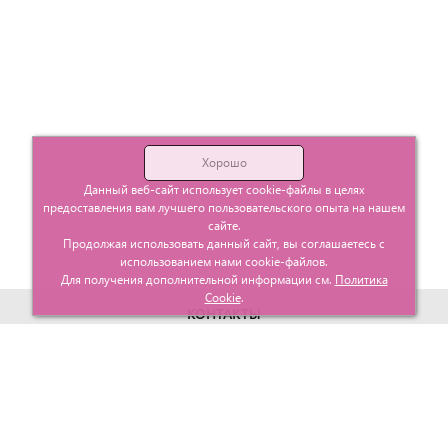
Хорошо
Данный веб-сайт использует cookie-файлы в целях
предоставления вам лучшего пользовательского опыта на нашем
сайте.
Продолжая использовать данный сайт, вы соглашаетесь с
использованием нами cookie-файлов.
Для получения дополнительной информации см.
Политика
Cookie
.
КОНТАКТЫ
г. Москва, ул. Гурьевский проезд д.25 корп.1
info@glavtorgposyda.ru
+7 (495)
665-20-65
Карта сайта
МЕНЮ
КЛИЕНТАМ