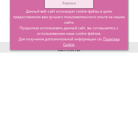
Хорошо
Данный веб-сайт использует cookie-файлы в целях
предоставления вам лучшего пользовательского опыта на нашем
сайте.
Продолжая использовать данный сайт, вы соглашаетесь с
использованием нами cookie-файлов.
Для получения дополнительной информации см.
Политика
Cookie
.
КОНТАКТЫ
г. Москва, ул. Гурьевский проезд д.25 корп.1
info@glavtorgposyda.ru
+7 (495)
665-20-65
Карта сайта
МЕНЮ
КЛИЕНТАМ
Каталог
Госзакупки
Главная
Проектирование
О компании
Политика возврата
Контакты
Доставка
Услуги