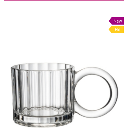
New
Hit