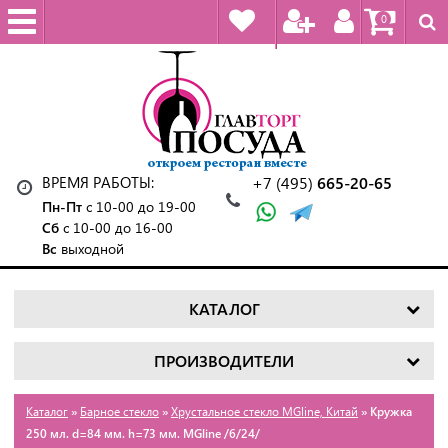
0
ВРЕМЯ РАБОТЫ:
+7 (495)
665-20-65
Пн-Пт
с 10-00 до 19-00
Сб
с 10-00 до 16-00
Вс
выходной
КАТАЛОГ
ПРОИЗВОДИТЕЛИ
Каталог
»
Барное стекло
»
Хрустальное стекло MGline, Китай
» Кружка
250 мл. d=84 мм. h=73 мм. MGline /6/24/