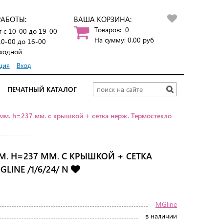
РАБОТЫ:
ВАША КОРЗИНА:
Товаров:
0
т
с 10-00 до 19-00
На сумму:
0.00
руб
10-00 до 16-00
ходной
ция
Вход
ПЕЧАТНЫЙ КАТАЛОГ
 мм. h=237 мм. с крышкой + сетка нерж. Термостекло
ММ. H=237 ММ. С КРЫШКОЙ + СЕТКА
LINE /1/6/24/ N
MGline
в наличии