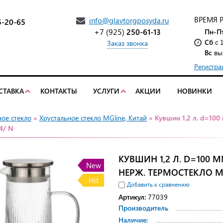
ВРЕМЯ 
info@glavtorgposyda.ru
5-20-65
+7 (925)
250-61-13
Пн-П
Сб
с 
Заказ звонка
Вс
вы
Регистра
СТАВКА
КОНТАКТЫ
УСЛУГИ
АКЦИИ
НОВИНКИ
ое стекло
»
Хрустальное стекло MGline, Китай
» Кувшин 1,2 л. d=100
4/ N
КУВШИН 1,2 Л. D=100 
New
НЕРЖ. ТЕРМОСТЕКЛО MG
Hit
Добавить к сравнению
Артикул:
77039
Производитель
Наличие: