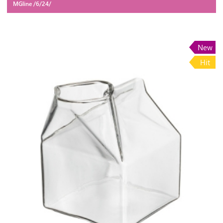
MGline /6/24/
New
Hit