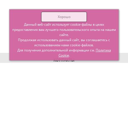
Хорошо
Данный веб-сайт использует cookie-файлы в целях
предоставления вам лучшего пользовательского опыта на нашем
сайте.
Продолжая использовать данный сайт, вы соглашаетесь с
использованием нами cookie-файлов.
Для получения дополнительной информации см.
Политика
Cookie
.
КОНТАКТЫ
г. Москва, ул. Гурьевский проезд д.25 корп.1
info@glavtorgposyda.ru
+7 (495)
665-20-65
Карта сайта
МЕНЮ
КЛИЕНТАМ
Каталог
Госзакупки
Главная
Проектирование
О компании
Политика возврата
Контакты