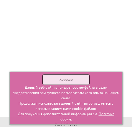
Хорошо
Данный веб-сайт использует cookie-файлы в целях
предоставления вам лучшего пользовательского опыта на нашем
сайте.
Продолжая использовать данный сайт, вы соглашаетесь с
использованием нами cookie-файлов.
Для получения дополнительной информации см.
Политика
Cookie
.
КОНТАКТЫ