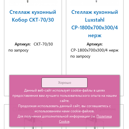
Стеллаж кухонный
Стеллаж кухонный
Кобор СКТ-70/30
Luxstahl
СР-1800х700х300/4
нерж
Артикул:
СКТ-70/30
Артикул:
по запросу
СР-1800х700х300/4 нерж
по запросу
Хорошо
Данный веб-сайт использует cookie-файлы в целях
предоставления вам лучшего пользовательского опыта на нашем
сайте.
Продолжая использовать данный сайт, вы соглашаетесь с
Добавить к сравнению
Добавить к сравнению
использованием нами cookie-файлов.
Для получения дополнительной информации см.
Политика
Cookie
.