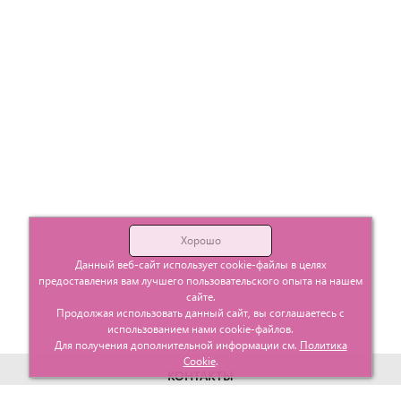
Хорошо
Данный веб-сайт использует cookie-файлы в целях
предоставления вам лучшего пользовательского опыта на нашем
сайте.
Продолжая использовать данный сайт, вы соглашаетесь с
использованием нами cookie-файлов.
Для получения дополнительной информации см.
Политика
Cookie
.
КОНТАКТЫ
г. Москва, ул. Гурьевский проезд д.25 корп.1