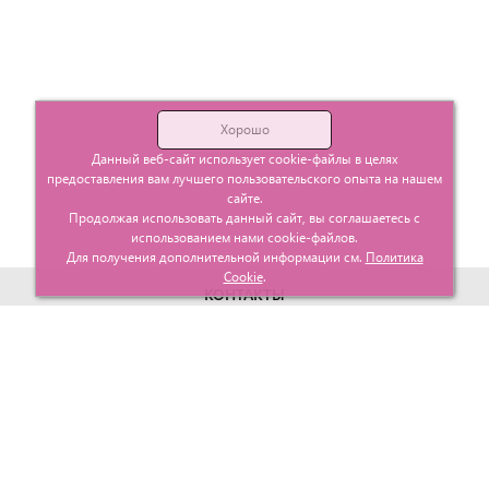
Хорошо
Данный веб-сайт использует cookie-файлы в целях
предоставления вам лучшего пользовательского опыта на нашем
сайте.
Продолжая использовать данный сайт, вы соглашаетесь с
использованием нами cookie-файлов.
Для получения дополнительной информации см.
Политика
Cookie
.
КОНТАКТЫ
г. Москва, ул. Гурьевский проезд д.25 корп.1
info@glavtorgposyda.ru
+7 (495)
665-20-65
Карта сайта
МЕНЮ
КЛИЕНТАМ
Каталог
Госзакупки