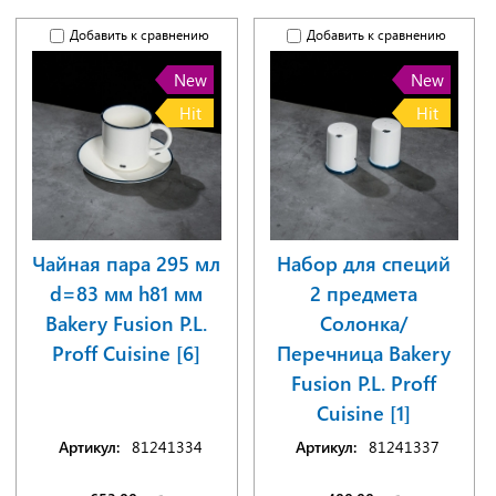
Добавить к сравнению
Добавить к сравнению
New
New
Hit
Hit
Чайная пара 295 мл
Набор для специй
d=83 мм h81 мм
2 предмета
Bakery Fusion P.L.
Солонка/
Proff Cuisine [6]
Перечница Bakery
Fusion P.L. Proff
Cuisine [1]
Артикул:
81241334
Артикул:
81241337