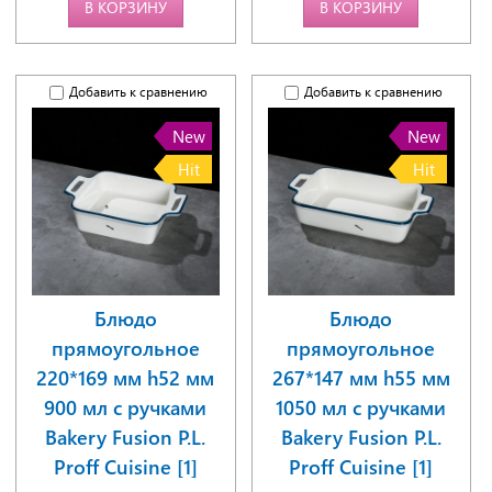
В КОРЗИНУ
В КОРЗИНУ
Добавить к сравнению
Добавить к сравнению
New
New
Hit
Hit
Блюдо
Блюдо
прямоугольное
прямоугольное
220*169 мм h52 мм
267*147 мм h55 мм
900 мл с ручками
1050 мл с ручками
Bakery Fusion P.L.
Bakery Fusion P.L.
Proff Cuisine [1]
Proff Cuisine [1]