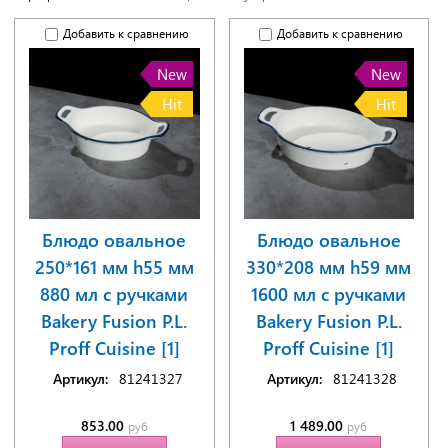
Добавить к сравнению
Добавить к сравнению
New
New
Hit
Hit
Блюдо овальное
Блюдо овальное
250*161 мм h55 мм
330*208 мм h59 мм
880 мл с ручками
1600 мл с ручками
Bakery Fusion P.L.
Bakery Fusion P.L.
Proff Cuisine [1]
Proff Cuisine [1]
Артикул:
81241327
Артикул:
81241328
853.00
1 489.00
руб
руб