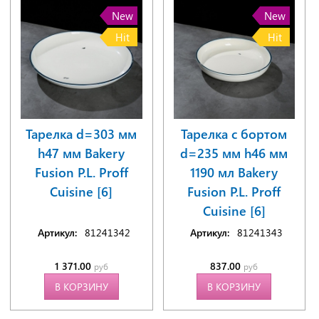
New
New
Hit
Hit
Тарелка d=303 мм
Тарелка с бортом
h47 мм Bakery
d=235 мм h46 мм
Fusion P.L. Proff
1190 мл Bakery
Cuisine [6]
Fusion P.L. Proff
Cuisine [6]
Артикул:
81241342
Артикул:
81241343
1 371.00
837.00
руб
руб
В КОРЗИНУ
В КОРЗИНУ