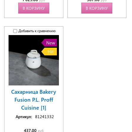
В КОРЗИНУ
В КОРЗИНУ
Добавить к сравнению
New
Hit
Сахарница Bakery
Fusion P.L. Proff
Cuisine [1]
Артикул:
81241332
437.00
руб