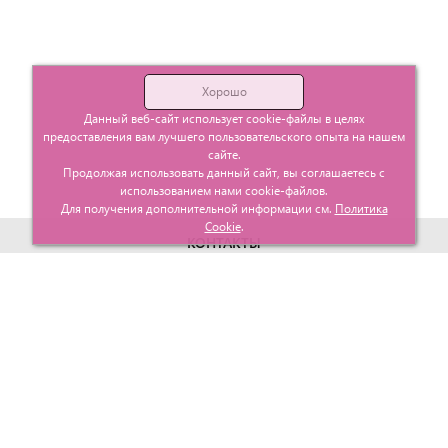
Хорошо
Данный веб-сайт использует cookie-файлы в целях
предоставления вам лучшего пользовательского опыта на нашем
сайте.
Продолжая использовать данный сайт, вы соглашаетесь с
использованием нами cookie-файлов.
Для получения дополнительной информации см.
Политика
Cookie
.
КОНТАКТЫ
г. Москва, ул. Гурьевский проезд д.25 корп.1
info@glavtorgposyda.ru
+7 (495)
665-20-65
Карта сайта
МЕНЮ
КЛИЕНТАМ
Каталог
Госзакупки
Главная
Проектирование