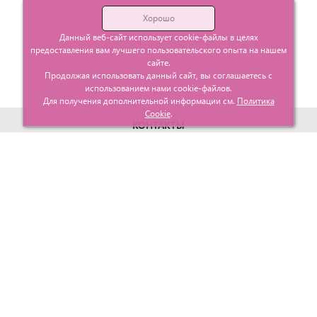
Хорошо
Данный веб-сайт использует cookie-файлы в целях
предоставления вам лучшего пользовательского опыта на нашем
сайте.
Продолжая использовать данный сайт, вы соглашаетесь с
использованием нами cookie-файлов.
Для получения дополнительной информации см.
Политика
Cookie
.
КОНТАКТЫ
г. Москва, ул. Гурьевский проезд д.25 корп.1
info@glavtorgposyda.ru
+7 (495)
665-20-65
Карта сайта
МЕНЮ
КЛИЕНТАМ
Каталог
Госзакупки
Главная
Проектирование
О компании
Политика возврата
Контакты
Доставка