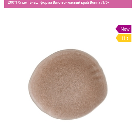
200*175 мм. Блаш, форма Ваго волнистый край Bonna /1/6/
New
Hit