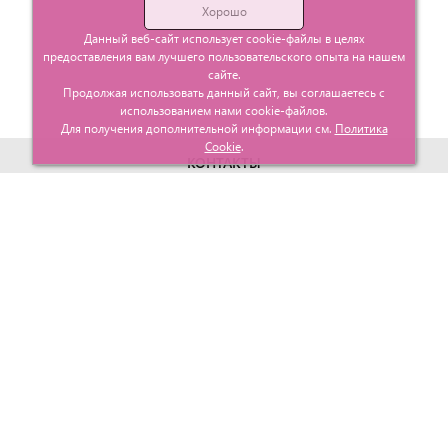
Хорошо
Данный веб-сайт использует cookie-файлы в целях
предоставления вам лучшего пользовательского опыта на нашем
сайте.
Продолжая использовать данный сайт, вы соглашаетесь с
использованием нами cookie-файлов.
Для получения дополнительной информации см.
Политика
Cookie
.
КОНТАКТЫ
г. Москва, ул. Гурьевский проезд д.25 корп.1
info@glavtorgposyda.ru
+7 (495)
665-20-65
Карта сайта
МЕНЮ
КЛИЕНТАМ
Каталог
Госзакупки
Главная
Проектирование
О компании
Политика возврата
Контакты
Доставка
Услуги