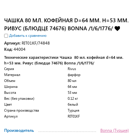
ЧАШКА 80 МЛ. КОФЕЙНАЯ D=64 ММ. H=53 ММ.
РИВУС (БЛЮДЦЕ 74676) BONNA /1/6/1776/
Добавить к сравнению
Артикул:
RIT01KF/74848
Код:
44004
Технические характеристики Чашка 80 мл. кофейная d=64 мм.
h=53 мм. Ривус (блюдце 74676) Bonna /1/6/1776/
Серия
Rivus
Материал
фарфор
Объем
80 мл
Ширина
64 мм
Высота
53 мм
Вес (без упаковки)
0.12 кг
Цвет
белый
Страна производства
Турция
Артикул
RIT01KF
Производитель
Bonna (Турция)