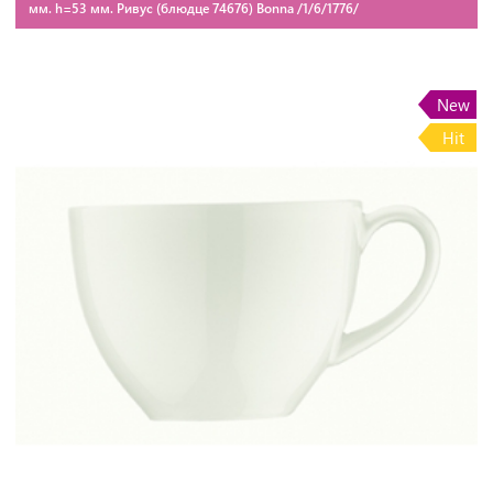
мм. h=53 мм. Ривус (блюдце 74676) Bonna /1/6/1776/
New
Hit