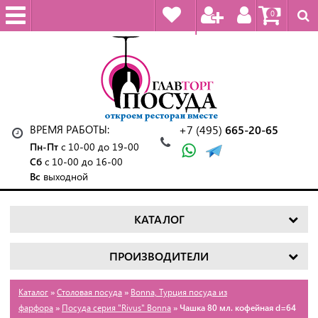
0
ВРЕМЯ РАБОТЫ:
+7 (495)
665-20-65
Пн-Пт
с 10-00 до 19-00
Сб
с 10-00 до 16-00
Вс
выходной
КАТАЛОГ
ПРОИЗВОДИТЕЛИ
Каталог
»
Столовая посуда
»
Bonna, Турция посуда из
фарфора
»
Посуда серия "Rivus" Bonna
» Чашка 80 мл. кофейная d=64