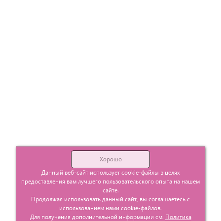
Хорошо
Данный веб-сайт использует cookie-файлы в целях
предоставления вам лучшего пользовательского опыта на нашем
сайте.
Продолжая использовать данный сайт, вы соглашаетесь с
использованием нами cookie-файлов.
Для получения дополнительной информации см.
Политика