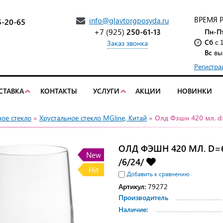
ВРЕМЯ 
info@glavtorgposyda.ru
5-20-65
+7 (925)
250-61-13
Пн-П
Сб
с 
Заказ звонка
Вс
вы
Регистра
СТАВКА
КОНТАКТЫ
УСЛУГИ
АКЦИИ
НОВИНКИ
ое стекло
»
Хрустальное стекло MGline, Китай
» Олд Фэшн 420 мл. d=
ОЛД ФЭШН 420 МЛ. D=6
New
/6/24/
Hit
Добавить к сравнению
Артикул:
79272
Производитель
Наличие: