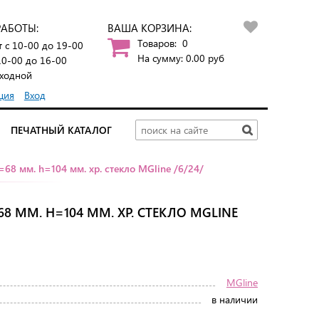
РАБОТЫ:
ВАША КОРЗИНА:
Товаров:
0
т
с 10-00 до 19-00
На сумму:
0.00
руб
10-00 до 16-00
ходной
ция
Вход
ПЕЧАТНЫЙ КАТАЛОГ
68 мм. h=104 мм. хр. стекло MGline /6/24/
8 ММ. H=104 ММ. ХР. СТЕКЛО MGLINE
MGline
в наличии