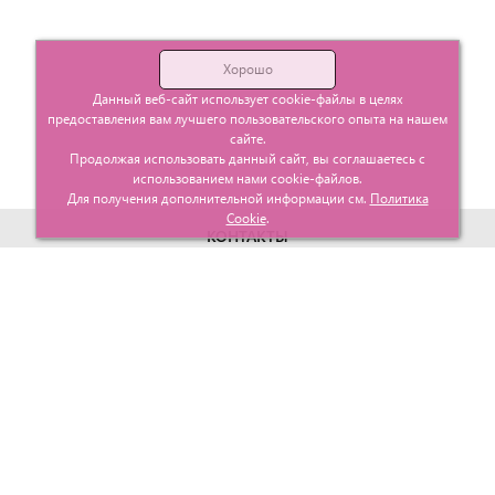
Хорошо
Данный веб-сайт использует cookie-файлы в целях
предоставления вам лучшего пользовательского опыта на нашем
сайте.
Продолжая использовать данный сайт, вы соглашаетесь с
использованием нами cookie-файлов.
Для получения дополнительной информации см.
Политика
Cookie
.
КОНТАКТЫ
г. Москва, ул. Гурьевский проезд д.25 корп.1
info@glavtorgposyda.ru
+7 (495)
665-20-65
Карта сайта
МЕНЮ
КЛИЕНТАМ
Каталог
Госзакупки
Главная
Проектирование
О компании
Политика возврата
Контакты