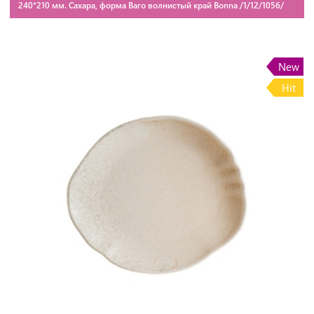
240*210 мм. Сахара, форма Ваго волнистый край Bonna /1/12/1056/
New
Hit