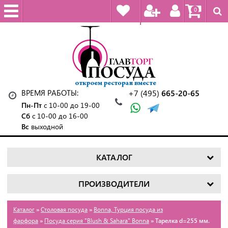
0
ВРЕМЯ РАБОТЫ:
+7 (495)
665-20-65
Пн-Пт
с 10-00 до 19-00
Сб
с 10-00 до 16-00
Вс
выходной
КАТАЛОГ
ПРОИЗВОДИТЕЛИ
Каталог
»
Столовая посуда
»
Bonna, Турция посуда из
фарфора
»
Посуда серия "Blush & Sahara" Bonna
» Тарелка d=255 мм.