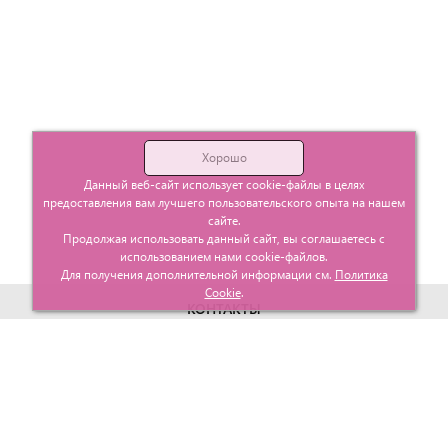
Хорошо
Данный веб-сайт использует cookie-файлы в целях
предоставления вам лучшего пользовательского опыта на нашем
сайте.
Продолжая использовать данный сайт, вы соглашаетесь с
использованием нами cookie-файлов.
Для получения дополнительной информации см.
Политика
Cookie
.
КОНТАКТЫ
г. Москва, ул. Гурьевский проезд д.25 корп.1
info@glavtorgposyda.ru
+7 (495)
665-20-65
Карта сайта
МЕНЮ
КЛИЕНТАМ