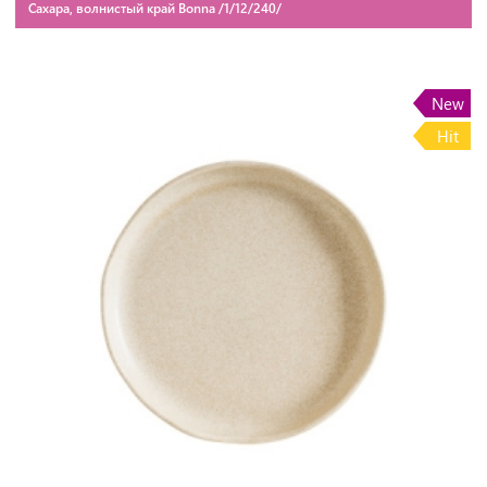
Сахара, волнистый край Bonna /1/12/240/
New
Hit