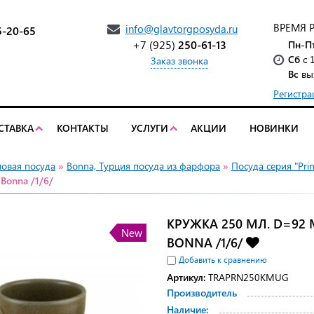
ВРЕМЯ 
info@glavtorgposyda.ru
5-20-65
+7 (925)
250-61-13
Пн-П
Сб
с 
Заказ звонка
Вс
вы
Регистра
СТАВКА
КОНТАКТЫ
УСЛУГИ
АКЦИИ
НОВИНКИ
ловая посуда
»
Bonna, Турция посуда из фарфора
»
Посуда серия "Pri
Bonna /1/6/
КРУЖКА 250 МЛ. D=92 
New
BONNA /1/6/
Добавить к сравнению
Артикул:
TRAPRN250KMUG
Производитель
Наличие: